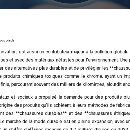
 vos pieds
nnovation, est aussi un contributeur majeur à la pollution globa
ses et avec des matériaux néfastes pour l’environnement. Une 
ter des alternatives plus durables et de privilégier les **chaus
t de produits chimiques toxiques comme le chrome, ayant un im
inis, parcourant souvent des milliers de kilomètres, alourdit enc
taux et sociaux a propulsé la demande pour des produits pl
igine des produits qu’ils achètent, à leurs méthodes de fabricati
t des **chaussures durables** et des **chaussures éthiques*
s. Le marché de la mode durable est en pleine expansion, avec
 un chiffre d’affaires mondial de 1,7 milliard d’euros en 20