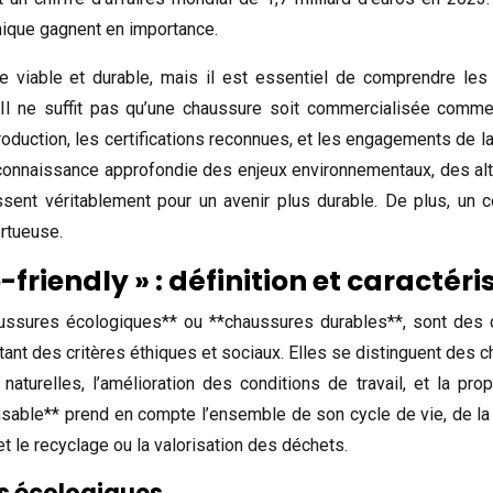
thique gagnent en importance.
e viable et durable, mais il est essentiel de comprendre les d
 Il ne suffit pas qu’une chaussure soit commercialisée comme «
roduction, les certifications reconnues, et les engagements de l
onnaissance approfondie des enjeux environnementaux, des alter
issent véritablement pour un avenir plus durable. De plus, u
rtueuse.
riendly » : définition et caractéri
ussures écologiques** ou **chaussures durables**, sont des 
ctant des critères éthiques et sociaux. Elles se distinguent de
 naturelles, l’amélioration des conditions de travail, et la p
ble** prend en compte l’ensemble de son cycle de vie, de la co
, et le recyclage ou la valorisation des déchets.
s écologiques