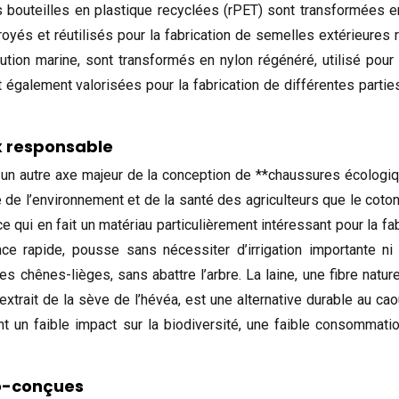
bouteilles en plastique recyclées (rPET) sont transformées en 
yés et réutilisés pour la fabrication de semelles extérieures r
lution marine, sont transformés en nylon régénéré, utilisé pour
t également valorisées pour la fabrication de différentes partie
ix responsable
 un autre axe majeur de la conception de **chaussures écologiqu
e l’environnement et de la santé des agriculteurs que le coton co
e qui en fait un matériau particulièrement intéressant pour la fa
e rapide, pousse sans nécessiter d’irrigation importante ni d
s chênes-lièges, sans abattre l’arbre. La laine, une fibre natu
 extrait de la sève de l’hévéa, est une alternative durable au c
n faible impact sur la biodiversité, une faible consommation
co-conçues