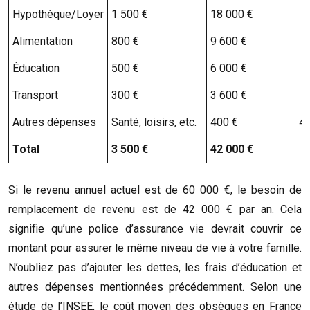
Hypothèque/Loyer
1 500 €
18 000 €
Alimentation
800 €
9 600 €
Éducation
500 €
6 000 €
Transport
300 €
3 600 €
Autres dépenses
Santé, loisirs, etc.
400 €
4 
Total
3 500 €
42 000 €
Si le revenu annuel actuel est de 60 000 €, le besoin de
remplacement de revenu est de 42 000 € par an. Cela
signifie qu’une police d’assurance vie devrait couvrir ce
montant pour assurer le même niveau de vie à votre famille.
N’oubliez pas d’ajouter les dettes, les frais d’éducation et
autres dépenses mentionnées précédemment. Selon une
étude de l’INSEE, le coût moyen des obsèques en France